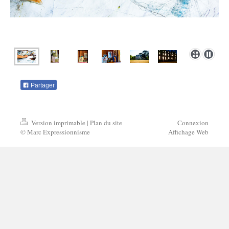
Partager
Version imprimable
|
Plan du site
Connexion
© Marc Expressionnisme
Affichage Web